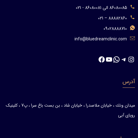
86080085 الی 86080081 - 021
88882860 – 021
09028888710
info@bluedreamclinic.com
تلگرام
اینستاگرم
واتس‌اپ
یوتیوب
فیس‌بوک
آدرس
ميدان ونك ، خيابان ملاصدرا ، خيابان شاد ، بن بست باغ سرا ، پ7 ، کلینیک
رویای آبی