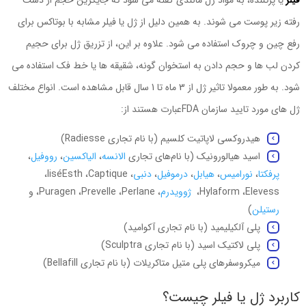
فیلر
یا پرکننده، به مواد ژل مانندی گفته می شود که جایگزین حجم از دست
رفته زیر پوست می شوند. به همین دلیل از ژل یا فیلر مشابه با بوتاکس برای
رفع چین و چروک استفاده می شود. علاوه بر این، از تزریق ژل برای حجیم
کردن لب ها و حجم دادن به استخوان گونه، شقیقه ها یا خط فک استفاده می
شود. به طور معمولا تاثیر ژل از 3 ماه تا 1 سال قابل مشاهده است. انواع مختلف
ژل های مورد تایید سازمان
FDA
عبارت هستند از:
هیدروکسی لاپاتیت کلسیم (با نام تجاری
Radiesse
)
اسید هیالورونیک (با نام‌های تجاری
الانسه
،
الیاکسین
،
رووفیل
،
پرفکتا
،
نورامیس
،
هیابل
،
درموفیل
،
دنبی
،
Captique
،
Esth
é
lis
،
Elevess
،
Hylaform
،
ژوویدرم
،
Perlane
،
Prevelle
،
Puragen
، و
رستیلن
)
پلی آلکیلیمید (با نام تجاری آکوامید)
پلی لاکتیک اسید (با نام تجاری
Sculptra
)
میکروسفرهای پلی متیل متاکریلات (با نام تجاری
Bellafill
)
کاربرد ژل یا فیلر چیست؟