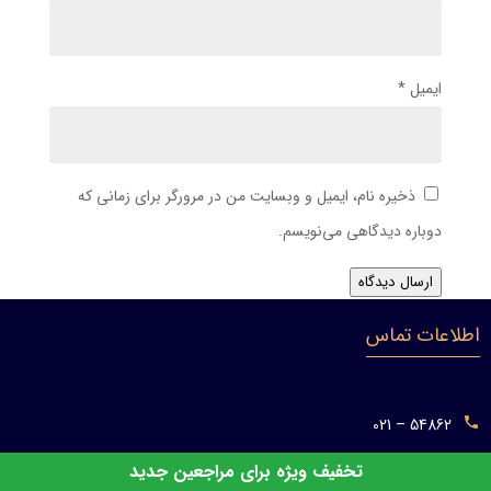
ایمیل
*
ذخیره نام، ایمیل و وبسایت من در مرورگر برای زمانی که
دوباره دیدگاهی می‌نویسم.
ارسال دیدگاه
اطلاعات تماس
54862 – 021
86080085 الی 86080081 - 021
تخفیف ویژه برای مراجعین جدید