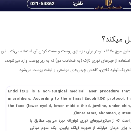
 میکند؟
اندولیفت Endolift یک روش سرپایی است که از لیزر با طول موج 1470 نانومتر برای بازسازی پوست و سفت کردن آن استفاده می‌کند. این
ی Eufoton توسعه یافته و با استفاده از فیبرهای نوری نازک (به ضخامت مو) که به زیر پوست وارد می‌شوند،
باعث تحریک تولید کلاژن، کاهش چربی‌های موضعی و لیفت پوست می‌شود.
EndoliftX® is a non-surgical medical laser procedure that 
microfibers. According to the official EndoliftX® protocol, t
the face (lower eyelid, lower middle third, jawline, under chi
(inner arms, abdomen, gluteus,
ست که از میکروفیبرهای نوری نوآورانه بهره می‌برد. مطابق با
E®، نواحی مناسب برای درمان عبارتند از صورت (پلک پایین، یک سوم میانی