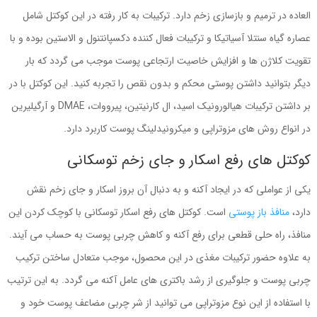
العاده در ترمیم و بازسازی زخم دارد. ترکیبات به کار رفته در این کوکتل شامل
عصاره گیاه سنتلا آسیاتیکا و ترکیبات فعال کننده دکسپانتنول و الاستین بوده و با
تقویت کلاژن ها و افزایش خاصیت ارتجاعی پوست موجب می گردد که بار
دیگر بتوانید داشتن پوستی محکم و بدون نقص را تجربه کنید. این کوکتل با در
بر داشتن ترکیبات هیالورونیک اسید، ال کارنیتین، پیرووات، DMAE و آرگیلیرین
در انواع روش های مزوتراپی و میکرونیدلینگ پوست کاربرد دارد.
کوکتل های رفع اسکار و جای زخم توسکانی
یکی از عواملی که در ایجاد آکنه و به دنبال آن بروز اسکار و جای زخم نقش
دارد،
منافذ باز پوستی
است. کوکتل های رفع اسکار توسکانی با کوچک کردن این
منافذ، راه حلی قطعی برای رفع آکنه و کاهش چربی پوست به حساب می آیند.
به علاوه حضور ترکیبات مغذی در این محصول، موجب متعادل ساختن ترکیب
چربی پوست و جلوگیری از رشد باکتری های عامل آکنه می گردد. به این ترتیب
با استفاده از این نوع مزوتراپی می توانید از شر چربی مضاعف پوست خود و