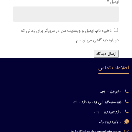
ایمیل
*
ذخیره نام، ایمیل و وبسایت من در مرورگر برای زمانی که
دوباره دیدگاهی می‌نویسم.
ارسال دیدگاه
اطلاعات تماس
54862 – 021
86080085 الی 86080081 - 021
88882860 – 021
09028888710