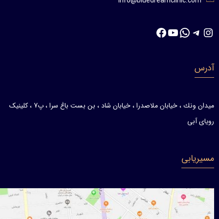
info@bluedreamclinic.com
تلگرام
اینستاگرم
واتس‌اپ
یوتیوب
فیس‌بوک
آدرس
ميدان ونك ، خيابان ملاصدرا ، خيابان شاد ، بن بست باغ سرا ، پ7 ، کلینیک
رویای آبی
مسیریابی