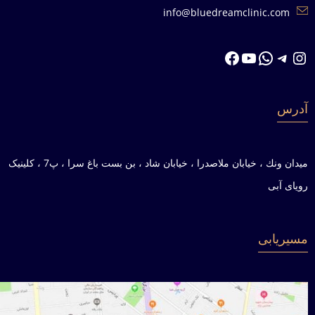
info@bluedreamclinic.com
تلگرام
اینستاگرم
واتس‌اپ
یوتیوب
فیس‌بوک
آدرس
ميدان ونك ، خيابان ملاصدرا ، خيابان شاد ، بن بست باغ سرا ، پ7 ، کلینیک
رویای آبی
مسیریابی