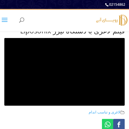
02154862
فیلم لاغری با دستگاه لیزر Liposonix
لاغری و تناسب اندام