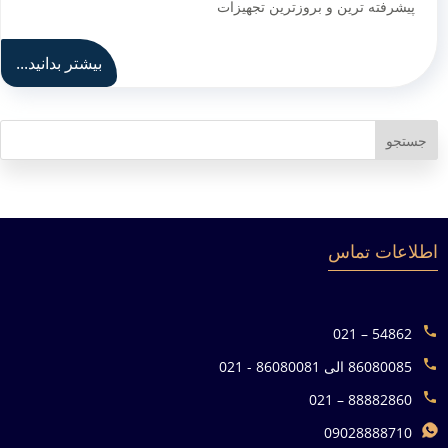
پیشرفته ترین و بروزترین تجهیزات
بیشتر بدانید...
جستجو
اطلاعات تماس
54862 – 021
86080085 الی 86080081 - 021
88882860 – 021
09028888710